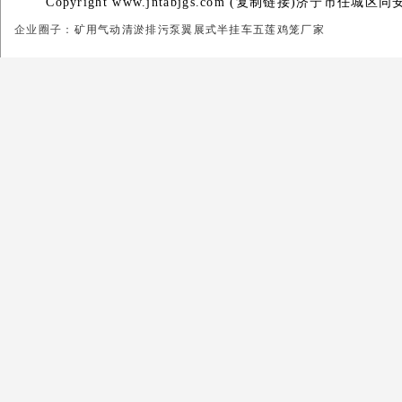
Copyright www.jntabjgs.com (
复制链接
)济宁市任城区同
企业圈子：
矿用气动清淤排污泵
翼展式半挂车
五莲鸡笼厂家